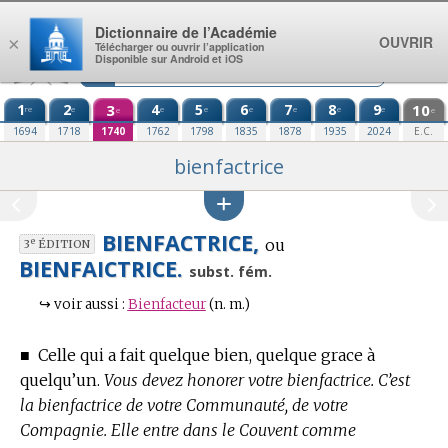
Aller au contenu
Dictionnaire de l’Académie
OUVRIR
×
Télécharger ou ouvrir l’application
Disponible sur Android et iOS
1
2
3
4
5
6
7
8
9
10
re
e
e
e
e
e
e
e
e
e
1694
1718
1740
1762
1798
1835
1878
1935
2024
E.C.
bienfactrice
BIENFACTRICE,
ou
e
3
ÉDITION
BIENFAICTRICE.
subst. fém.
↪
voir aussi :
Bienfacteur
(n. m.)
■
Celle qui a fait quelque bien, quelque grace à
quelqu’un.
Vous devez honorer votre bienfactrice. C’est
la bienfactrice de votre Communauté, de votre
Compagnie. Elle entre dans le Couvent comme