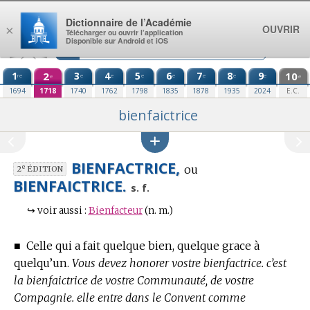
Aller au contenu
Dictionnaire de l’Académie
OUVRIR
×
Télécharger ou ouvrir l’application
Disponible sur Android et iOS
1
2
3
4
5
6
7
8
9
10
re
e
e
e
e
e
e
e
e
e
1694
1718
1740
1762
1798
1835
1878
1935
2024
E.C.
bienfaictrice
BIENFACTRICE,
ou
e
2
ÉDITION
BIENFAICTRICE.
s. f.
↪
voir aussi :
Bienfacteur
(n. m.)
■
Celle qui a fait quelque bien, quelque grace à
quelqu’un.
Vous devez honorer vostre bienfactrice. c’est
la bienfaictrice de vostre Communauté, de vostre
Compagnie. elle entre dans le Convent comme