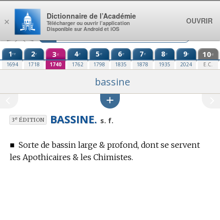
Aller au contenu
Dictionnaire de l’Académie
OUVRIR
×
Télécharger ou ouvrir l’application
Disponible sur Android et iOS
1
2
3
4
5
6
7
8
9
10
re
e
e
e
e
e
e
e
e
e
1694
1718
1740
1762
1798
1835
1878
1935
2024
E.C.
bassine
BASSINE.
e
s. f.
3
ÉDITION
■
Sorte de bassin large & profond, dont se servent
les Apothicaires & les Chimistes.