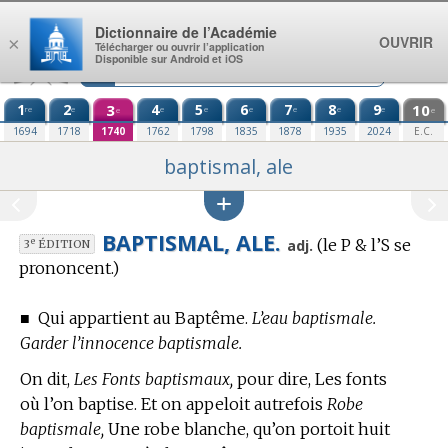
Aller au contenu
Dictionnaire de l’Académie
OUVRIR
×
Télécharger ou ouvrir l’application
Disponible sur Android et iOS
1
2
3
4
5
6
7
8
9
10
re
e
e
e
e
e
e
e
e
e
1694
1718
1740
1762
1798
1835
1878
1935
2024
E.C.
baptismal, ale
BAPTISMAL, ALE.
(le P & l’S se
e
adj.
3
ÉDITION
prononcent.)
■
Qui appartient au Baptême.
L’eau baptismale.
Garder l’innocence baptismale.
On dit,
Les Fonts baptismaux,
pour dire, Les fonts
où l’on baptise. Et on appeloit autrefois
Robe
baptismale,
Une robe blanche, qu’on portoit huit