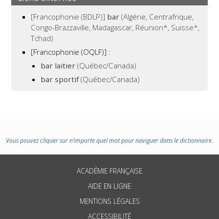
[Francophonie (BDLP)]
bar
(Algérie, Centrafrique,
Congo-Brazzaville, Madagascar, Réunion*, Suisse*,
Tchad)
[Francophonie (OQLF)]
:
bar laitier
(Québec/Canada)
bar sportif
(Québec/Canada)
Vous pouvez cliquer sur n’importe quel mot pour naviguer dans le dictionnaire.
ACADÉMIE FRANÇAISE
AIDE EN LIGNE
MENTIONS LÉGALES
ACCESSIBILITÉ