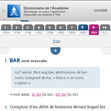
Aller au contenu
Dictionnaire de l’Académie
OUVRIR
×
Télécharger ou ouvrir l’application
Disponible sur Android et iOS
1
2
3
4
5
6
7
8
9
10
e
re
e
e
e
e
e
e
e
e
1694
1718
1740
1762
1798
1835
1878
1935
2024
E.C.
bar
BAR
I.
nom masculin
xix
e
Étymologie
siècle. Mot
anglais
, abréviation de
bar-
:
room,
composé de
bar,
« barre », et
room,
« pièce ».
↪
voir aussi :
II.
Bar
(n. m.)
•
III.
Bar
(n. m.)
Comptoir d’un débit de boissons devant lequel les
1.