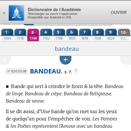
Aller au contenu
Dictionnaire de l’Académie
OUVRIR
×
Télécharger ou ouvrir l’application
Disponible sur Android et iOS
1
2
3
4
5
6
7
8
9
10
re
e
e
e
e
e
e
e
e
e
1694
1718
1740
1762
1798
1835
1878
1935
2024
E.C.
bandeau
BANDEAU.
?
e
s. f.
3
ÉDITION
■
Bande qui sert à ceindre le front & la tête.
Bandeau
de linge. Bandeau de crèpe. Bandeau de Religieuse.
Bandeau de veuve.
Il se dit aussi, d’Une bande qu’on met sur les yeux
de quelqu’un pour l’empêcher de voir.
Les Peintres
& les Poëtes représentent l’Amour avec un bandeau