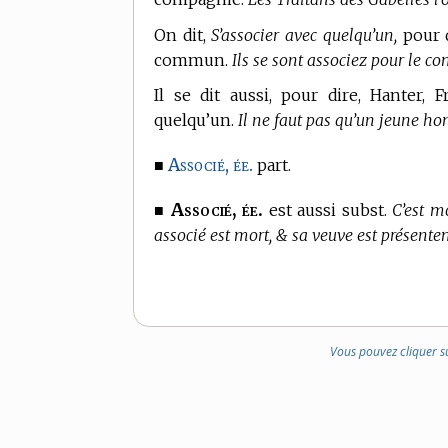
On dit,
S’associer avec quelqu’un,
pour d
commun.
Ils se sont associez pour le c
Il se dit aussi, pour dire, Hanter,
quelqu’un.
Il ne faut pas qu’un jeune ho
Associé, ée.
■
part.
Associé, ée.
■
est aussi subst.
C’est m
associé est mort, & sa veuve est présente
Vous pouvez cliquer s