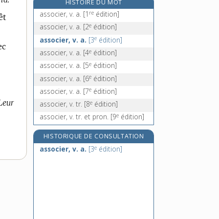
HISTOIRE DU MOT
assombrir, v. tr. et pron.
re
associer, v. a.
[1
édition]
êt
assombrissement, n. m.
e
associer, v. a.
[2
édition]
assommant, -ante, adj.
e
associer, v. a.
[3
édition]
ec
assommer, v. tr.
e
associer, v. a.
[4
édition]
e
associer, v. a.
[5
édition]
e
associer, v. a.
[6
édition]
e
associer, v. a.
[7
édition]
Leur
e
associer, v. tr.
[8
édition]
e
associer, v. tr. et pron.
[9
édition]
HISTORIQUE DE CONSULTATION
e
associer, v. a.
[3
édition]