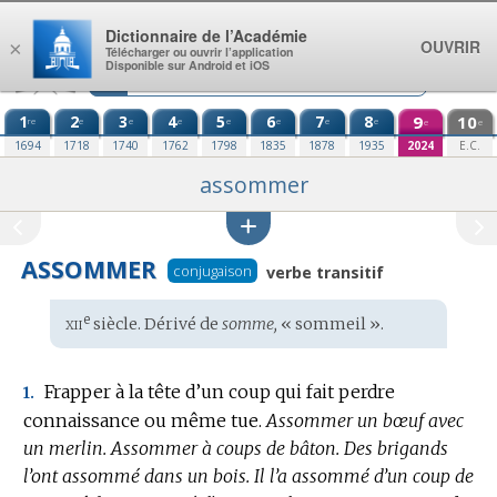
Aller au contenu
Dictionnaire de l’Académie
OUVRIR
×
Télécharger ou ouvrir l’application
Disponible sur Android et iOS
1
2
3
4
5
6
7
8
9
10
re
e
e
e
e
e
e
e
e
e
1694
1718
1740
1762
1798
1835
1878
1935
2024
E.C.
assommer
ASSOMMER
conjugaison
verbe transitif
xii
e
Étymologie
siècle. Dérivé de
somme,
« sommeil ».
:
Frapper à la tête d’un coup qui fait perdre
1.
connaissance ou même tue.
Assommer un bœuf avec
un merlin.
Assommer à coups de bâton.
Des brigands
l’ont assommé dans un bois.
Il l’a assommé d’un coup de