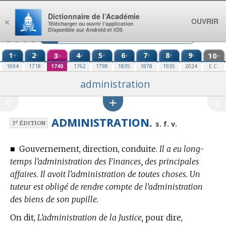
Aller au contenu
Dictionnaire de l’Académie
OUVRIR
×
Télécharger ou ouvrir l’application
Disponible sur Android et iOS
1
2
3
4
5
6
7
8
9
10
re
e
e
e
e
e
e
e
e
e
1694
1718
1740
1762
1798
1835
1878
1935
2024
E.C.
administration
ADMINISTRATION.
e
s. f. v.
3
ÉDITION
■
Gouvernement, direction, conduite.
Il a eu long-
temps l’administration des Finances, des principales
affaires. Il avoit l’administration de toutes choses. Un
tuteur est obligé de rendre compte de l’administration
des biens de son pupille.
On dit,
L’administration de la Justice,
pour dire,