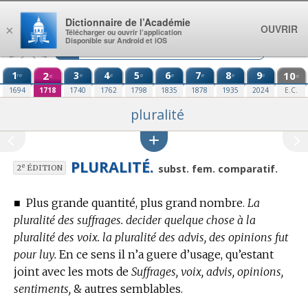
Aller au contenu
Dictionnaire de l’Académie
OUVRIR
×
Télécharger ou ouvrir l’application
Disponible sur Android et iOS
1
2
3
4
5
6
7
8
9
10
re
e
e
e
e
e
e
e
e
e
1694
1718
1740
1762
1798
1835
1878
1935
2024
E.C.
pluralité
PLURALITÉ.
e
subst. fem. comparatif.
2
ÉDITION
■
Plus grande quantité, plus grand nombre.
La
pluralité des suffrages. decider quelque chose à la
pluralité des voix. la pluralité des advis, des opinions fut
pour luy.
En ce sens il n’a guere d’usage, qu’estant
joint avec les mots de
Suffrages, voix, advis, opinions,
sentiments,
& autres semblables.