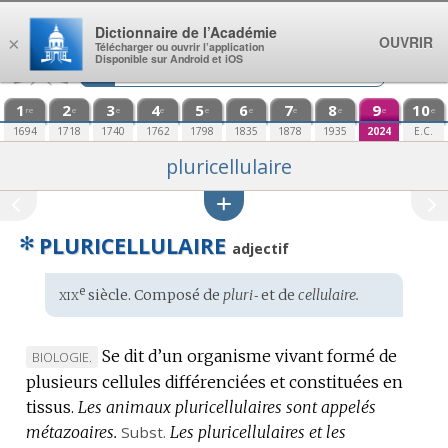
Aller au contenu
Dictionnaire de l’Académie
OUVRIR
×
Télécharger ou ouvrir l’application
Disponible sur Android et iOS
1
2
3
4
5
6
7
8
9
10
re
e
e
e
e
e
e
e
e
e
1694
1718
1740
1762
1798
1835
1878
1935
2024
E.C.
pluricellulaire
✻
PLURICELLULAIRE
adjectif
xix
e
Étymologie
siècle. Composé de
pluri‑
et de
cellulaire.
:
Se dit d’un organisme vivant formé de
MARQUE
BIOLOGIE.
plusieurs cellules différenciées et constituées en
DE
tissus.
DOMAINE
Les animaux pluricellulaires sont appelés
métazoaires.
:
Subst.
Les pluricellulaires et les