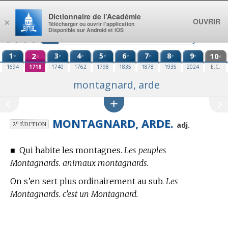
Aller au contenu
Dictionnaire de l’Académie
OUVRIR
×
Télécharger ou ouvrir l’application
Disponible sur Android et iOS
1
2
3
4
5
6
7
8
9
10
re
e
e
e
e
e
e
e
e
e
1694
1718
1740
1762
1798
1835
1878
1935
2024
E.C.
montagnard, arde
MONTAGNARD, ARDE.
e
adj.
2
ÉDITION
■
Qui habite les montagnes.
Les peuples
Montagnards. animaux montagnards.
On s’en sert plus ordinairement au sub.
Les
Montagnards. c’est un Montagnard.