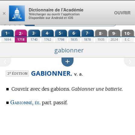
Aller au contenu
Dictionnaire de l’Académie
OUVRIR
×
Télécharger ou ouvrir l’application
Disponible sur Android et iOS
1
2
3
4
5
6
7
8
9
10
re
e
e
e
e
e
e
e
e
e
1694
1718
1740
1762
1798
1835
1878
1935
2024
E.C.
gabionner
GABIONNER.
e
v. a.
2
ÉDITION
■
Couvrir avec des gabions.
Gabionner une batterie.
Gabionné, ée.
■
part. passif.