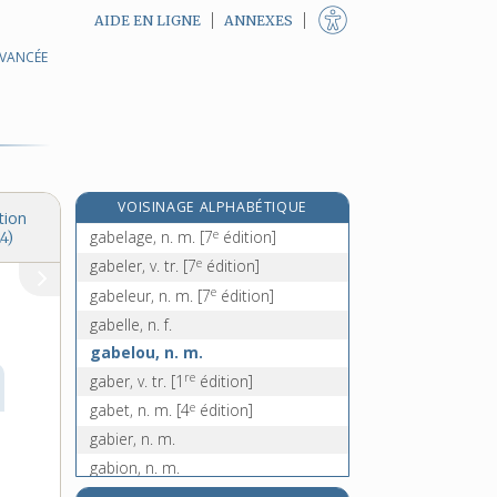
AIDE EN LIGNE
ANNEXES
AVANCÉE
gabarier [II], v. tr.
gabarit, n. m.
gabarre, n. f.
e
gabatine, n. f.
[6
édition]
gabbro, n. m.
VOISINAGE ALPHABÉTIQUE
gabegie, n. f.
tion
e
gabelage, n. m.
[7
édition]
4)
e
gabeler, v. tr.
[7
édition]
e
gabeleur, n. m.
[7
édition]
gabelle, n. f.
gabelou, n. m.
re
gaber, v. tr.
[1
édition]
e
gabet, n. m.
[4
édition]
gabier, n. m.
gabion, n. m.
e
gabionnade, n. m.
[7
édition]