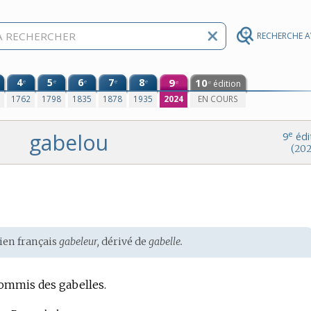
RECHERCHE 
4
5
6
7
8
9
10
e
e
e
e
e
édition
e
e
0
1762
1798
1835
1878
1935
2024
EN COURS
gabelou
e
9
édi
(202
ien français
gabeleur,
dérivé de
gabelle.
ommis des gabelles.