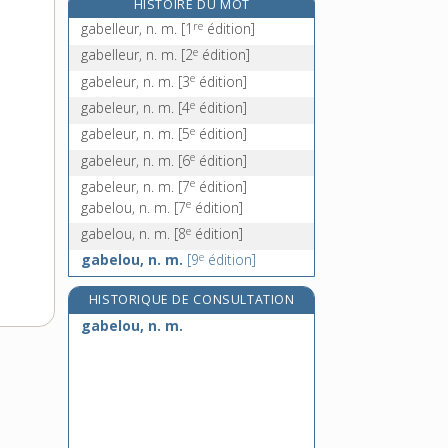
HISTOIRE DU MOT
e
gabionner, v. tr.
[7
édition]
re
gabelleur, n. m.
[1
édition]
gable, n. m.
e
gabelleur, n. m.
[2
édition]
gâble, n. m.
e
gabeleur, n. m.
[3
édition]
gabonais, -aise, adj.
e
gabeleur, n. m.
[4
édition]
e
gabeleur, n. m.
[5
édition]
e
gabeleur, n. m.
[6
édition]
e
gabeleur, n. m.
[7
édition]
e
gabelou, n. m.
[7
édition]
e
gabelou, n. m.
[8
édition]
e
gabelou, n. m.
[9
édition]
HISTORIQUE DE CONSULTATION
gabelou, n. m.