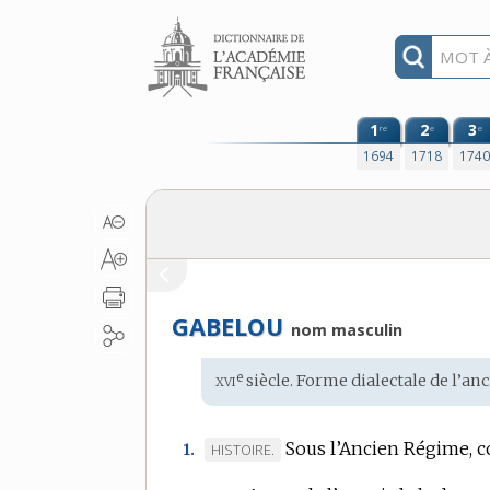
Aller au contenu
1
2
3
re
e
e
1694
1718
174
GABELOU
nom masculin
xvi
e
Étymologie
siècle. Forme
dialectale
de l’
anc
:
Sous l’Ancien Régime, c
MARQUE
HISTOIRE.
1.
DE