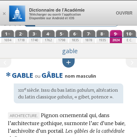
Aller au contenu
Dictionnaire de l’Académie
OUVRIR
×
Télécharger ou ouvrir l’application
Disponible sur Android et iOS
1
2
3
4
5
6
7
8
9
10
re
e
e
e
e
e
e
e
e
e
1694
1718
1740
1762
1798
1835
1878
1935
2024
E.C.
gable
✻
GABLE
GÂBLE
ou
nom masculin
xiii
e
Étymologie
siècle. Issu du
bas latin
gabulum,
altération
:
du
latin classique
gabalus,
« gibet, potence ».
Pignon ornemental qui, dans
MARQUE
ARCHITECTURE.
l’architecture gothique, surmonte l’arc d’une baie,
DE
l’archivolte d’un portail.
DOMAINE
Les gâbles de la cathédrale