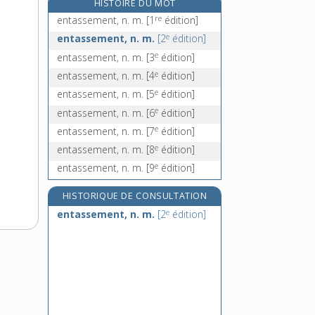
HISTOIRE DU MOT
entelle, n. m.
re
entassement, n. m.
[1
édition]
re
entement, n. m.
[1
édition]
e
entassement, n. m.
[2
édition]
entendement, n. m.
e
entassement, n. m.
[3
édition]
entendeur, n. m.
e
entassement, n. m.
[4
édition]
e
entassement, n. m.
[5
édition]
e
entassement, n. m.
[6
édition]
e
entassement, n. m.
[7
édition]
e
entassement, n. m.
[8
édition]
e
entassement, n. m.
[9
édition]
HISTORIQUE DE CONSULTATION
e
entassement, n. m.
[2
édition]