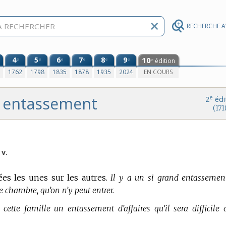
RECHERCHE 
4
5
6
7
8
9
10
e
e
e
e
e
e
édition
e
0
1762
1798
1835
1878
1935
2024
EN COURS
entassement
e
2
édi
(171
 v.
es les unes sur les autres.
Il y a un si grand entassemen
e chambre, qu’on n’y peut entrer.
 cette famille un entassement d’affaires qu’il sera difficile 