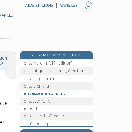
AIDE EN LIGNE
ANNEXES
AVANCÉE
entaille, n. f.
entailler, v. tr.
entailloir, n. m.
e
entaillure, n. f.
[7
édition]
entame, n. f.
VOISINAGE ALPHABÉTIQUE
entamer, v. tr.
tion
e
entamure, n. f.
[7
édition]
8)
e
en tant que, loc. conj.
[5
édition]
entartrage, n. m.
entartrer, v. tr.
entassement, n. m.
entasser, v. tr.
t de
ente [I], n. f.
e
ente [II], n. f.
[7
édition]
de
enté, -ée, adj.
entéléchie, n. f.