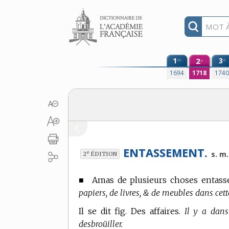
Aller au contenu
1
2
3
re
e
e
1694
1718
174
ENTASSEMENT.
e
s. m.
2
ÉDITION
■
Amas de plusieurs choses entassé
papiers, de livres, & de meubles dans cett
Il se dit fig. Des affaires.
Il y a dans
desbroüiller.