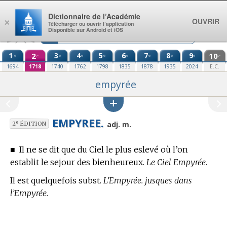
Aller au contenu
Dictionnaire de l’Académie
OUVRIR
×
Télécharger ou ouvrir l’application
Disponible sur Android et iOS
1
2
3
4
5
6
7
8
9
10
re
e
e
e
e
e
e
e
e
e
1694
1718
1740
1762
1798
1835
1878
1935
2024
E.C.
empyrée
EMPYREE.
e
adj. m.
2
ÉDITION
■
Il ne se dit que du Ciel le plus eslevé où l’on
establit le sejour des bienheureux.
Le Ciel Empyrée.
Il est quelquefois subst.
L’Empyrée. jusques dans
l’Empyrée.