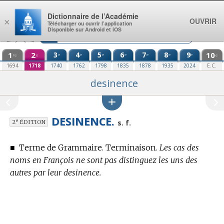
Aller au contenu
Dictionnaire de l’Académie
OUVRIR
×
Télécharger ou ouvrir l’application
Disponible sur Android et iOS
1
2
3
4
5
6
7
8
9
10
e
e
e
e
e
e
e
re
e
e
1694
1718
1740
1762
1798
1835
1878
1935
2024
E.C.
desinence
DESINENCE.
e
s. f.
2
ÉDITION
■
Terme de Grammaire.
Terminaison.
Les cas des
noms en François ne sont pas distinguez les uns des
autres par leur desinence.