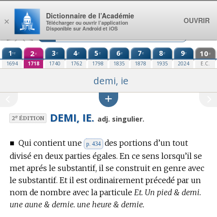
Aller au contenu
Dictionnaire de l’Académie
OUVRIR
×
Télécharger ou ouvrir l’application
Disponible sur Android et iOS
1
2
3
4
5
6
7
8
9
10
re
e
e
e
e
e
e
e
e
e
1694
1718
1740
1762
1798
1835
1878
1935
2024
E.C.
demi, ie
DEMI, IE.
e
adj. singulier.
2
ÉDITION
■
Qui contient une
des portions d’un tout
p. 434
divisé en deux parties égales.
En ce sens lorsqu’il se
met aprés le substantif, il se construit en genre avec
le substantif. Et il est ordinairement précedé par un
nom de nombre avec la particule
Et. Un pied & demi.
une aune & demie. une heure & demie.