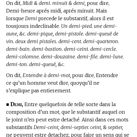
On dit,
Midi & demi. minuit & demi,
pour dire,
Demi-heure aprés midi, aprés minuit. Mais
lorsque
Demi
precede le substantif, alors il est
tousjours indeclinable.
Un demi-pied. une demi-
aune, &c. demi-pique, demi-pistole. demi-queuë de
vin. deux demi pistoles. demi-cent. demi-quarteron.
demi-bain. demi-bastion. demi-ceint. demi-cercle.
demi-colomne. demi-douzaine. demi-file. demi-lune.
demi-ton. demi-queuë, &c.
On dit,
Entendre à demi-mot,
pour dire, Entendre
ce qu’un homme veut dire, quoyqu’il ne
s’explique pas entierement.
Demi,
■
Entre quelquefois de telle sorte dans la
composition d’un mot, que le substantif auquel on
le joint n’en peut estre detaché. Ainsi dans ces mots
substantifs
Demi-ceint, demi-septier. ceint,
&
septier,
ne peuvent estre detachez, pour faire un sens qui se