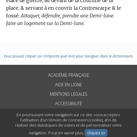
Place de guerre, au devant de la Courtine de la
place, & servant à en couvrir la Contrescarpe & le
fossé.
Attaquer, défendre, prendre une Demi-lune.
faire un logement sur la Demi-lune.
Vous pouvez cliquer sur n’importe quel mot pour naviguer dans le dictionnaire.
ACADÉMIE FRANÇAISE
AIDE EN LIGNE
MENTIONS LÉGALES
ACCESSIBILITÉ
CONTACTS
En poursuivant votre navigation sur ce site, vous acceptez
l’utilisation d’un témoin de connexion (cookie), afin de
réaliser des statistiques de visites et de personnaliser votre
navigation. Pour en savoir plus,
cliquez ici
.