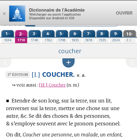
Aller au contenu
Dictionnaire de l’Académie
OUVRIR
×
Télécharger ou ouvrir l’application
Disponible sur Android et iOS
1
2
3
4
5
6
7
8
9
10
re
e
e
e
e
e
e
e
e
e
1694
1718
1740
1762
1798
1835
1878
1935
2024
E.C.
coucher
COUCHER.
[I.]
e
v. a.
2
ÉDITION
↪
voir aussi :
[II.]
Coucher
(n. m.)
■
Etendre de son long, sur la terre, sur un lit,
renverser sur la terre, mettre une chose sur une
autre, &c.
Se dit des choses & des personnes,
& s’employe souvent avec le pronom personnel.
On dit,
Coucher une personne, un malade, un enfant,