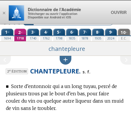
Aller au contenu
Dictionnaire de l’Académie
OUVRIR
×
Télécharger ou ouvrir l’application
Disponible sur Android et iOS
1
2
3
4
5
6
7
8
9
10
re
e
e
e
e
e
e
e
e
e
1694
1718
1740
1762
1798
1835
1878
1935
2024
E.C.
chantepleure
CHANTEPLEURE.
e
s. f.
2
ÉDITION
■
Sorte d’entonnoir qui a un long tuyau, percé de
plusieurs trous par le bout d’en bas, pour faire
couler du vin ou quelque autre liqueur dans un muid
de vin sans le troubler.