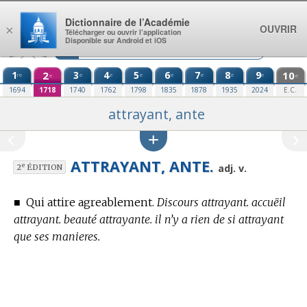
Aller au contenu
Dictionnaire de l’Académie
OUVRIR
×
Télécharger ou ouvrir l’application
Disponible sur Android et iOS
1
2
3
4
5
6
7
8
9
10
re
e
e
e
e
e
e
e
e
e
1694
1718
1740
1762
1798
1835
1878
1935
2024
E.C.
attrayant, ante
ATTRAYANT, ANTE.
e
adj. v.
2
ÉDITION
■
Qui attire agreablement.
Discours attrayant. accuëil
attrayant. beauté attrayante. il n’y a rien de si attrayant
que ses manieres.