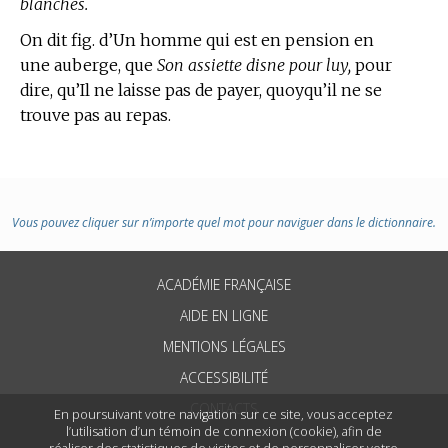
blanches.
On dit fig. d’Un homme qui est en pension en
une auberge, que
Son assiette disne pour luy,
pour
dire, qu’Il ne laisse pas de payer, quoyqu’il ne se
trouve pas au repas.
Vous pouvez cliquer sur n’importe quel mot pour naviguer dans le dictionnaire.
ACADÉMIE FRANÇAISE
AIDE EN LIGNE
MENTIONS LÉGALES
ACCESSIBILITÉ
CONTACTS
En poursuivant votre navigation sur ce site, vous acceptez
l’utilisation d’un témoin de connexion (cookie), afin de