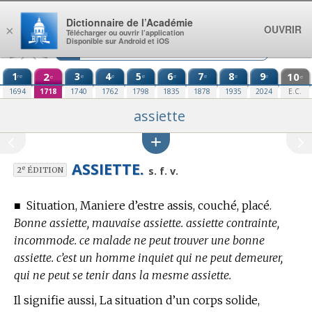
Aller au contenu
Dictionnaire de l’Académie
OUVRIR
×
Télécharger ou ouvrir l’application
Disponible sur Android et iOS
1
2
3
4
5
6
7
8
9
10
re
e
e
e
e
e
e
e
e
e
1694
1718
1740
1762
1798
1835
1878
1935
2024
E.C.
assiette
ASSIETTE.
e
s. f. v.
2
ÉDITION
■
Situation, Maniere d’estre assis, couché, placé.
Bonne assiette, mauvaise assiette. assiette contrainte,
incommode. ce malade ne peut trouver une bonne
assiette. c’est un homme inquiet qui ne peut demeurer,
qui ne peut se tenir dans la mesme assiette.
Il signifie aussi, La situation d’un corps solide,