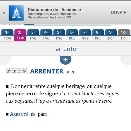
Aller au contenu
Dictionnaire de l’Académie
OUVRIR
×
Télécharger ou ouvrir l’application
Disponible sur Android et iOS
1
2
3
4
5
6
7
8
9
10
re
e
e
e
e
e
e
e
e
e
1694
1718
1740
1762
1798
1835
1878
1935
2024
E.C.
arrenter
ARRENTER.
e
v. a.
2
ÉDITION
■
Donner à rente quelque heritage, ou quelque
piece de terre, de vigne.
Il a arrenté toutes ses vignes
aux paysans. il luy a arrenté tant d’arpents de terre.
Arrenté, ée.
■
part.