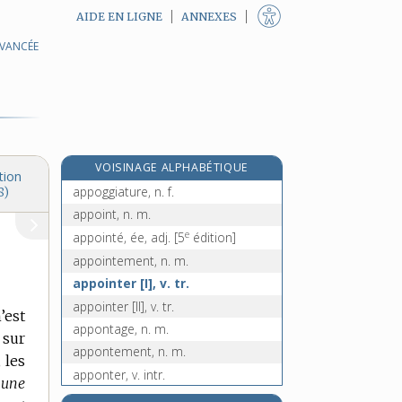
AIDE EN LIGNE
ANNEXES
AVANCÉE
applicage, n. m.
applicateur, n. m.
application, n. f.
applique, n. f.
appliqué, -ée, adj.
VOISINAGE ALPHABÉTIQUE
appliquer, v. tr. et pron.
tion
appoggiature, n. f.
8)
appoint, n. m.
e
appointé, ée, adj.
[5
édition]
appointement, n. m.
appointer [I], v. tr.
appointer [II], v. tr.
’est
appontage, n. m.
 sur
appontement, n. m.
 les
apponter, v. intr.
 une
apport, n. m.