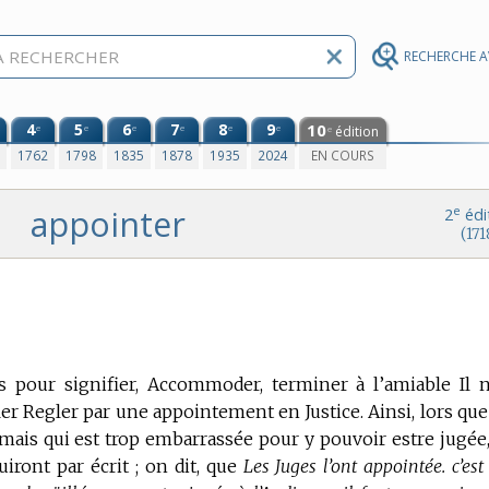
RECHERCHE 
4
5
6
7
8
9
10
e
e
e
e
e
e
édition
e
0
1762
1798
1835
1878
1935
2024
EN COURS
appointer
e
2
édi
(171
is pour signifier, Accommoder, terminer à l’amiable Il n
er Regler par une appointement en Justice.
Ainsi, lors que
, mais qui est trop embarrassée pour y pouvoir estre jugée,
iront par écrit ; on dit, que
Les Juges l’ont appointée. c’est