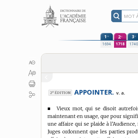
Aller au contenu
1
2
3
re
e
e
1694
1718
174
APPOINTER.
e
v. a.
2
ÉDITION
■
Vieux mot, qui se disoit autrefo
maintenant en usage, que pour signifi
une affaire qui se plaide à l’Audience
Juges ordonnent que les parties produ