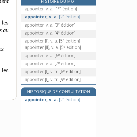
ment
HISTOIRE DU MOT
apporter, v. tr.
re
appointer, v. a.
[1
édition]
apporteur, n. m.
e
appointer, v. a.
[2
édition]
apposer, v. tr.
 les
e
appointer, v. a.
[3
édition]
apposition, n. f.
s au
e
appointer, v. a.
[4
édition]
e
appointer [I], v. a.
[5
édition]
e
appointer [II], v. a.
[5
édition]
ez
e
appointer, v. a.
[6
édition]
e
appointer, v. a.
[7
édition]
 les
e
appointer [I], v. tr.
[8
édition]
e
appointer [I], v. tr.
[9
édition]
HISTORIQUE DE CONSULTATION
e
appointer, v. a.
[2
édition]