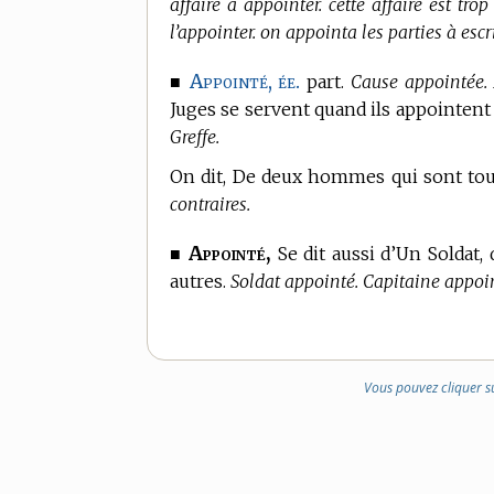
affaire à appointer. cette affaire est tr
l’appointer. on appointa les parties à escr
Appointé, ée.
■
part.
Cause appointée. 
Juges se servent quand ils appointent
Greffe.
On dit, De deux hommes qui sont tous
contraires.
Appointé,
■
Se dit aussi d’Un Soldat, 
autres.
Soldat appointé. Capitaine appoi
Vous pouvez cliquer s