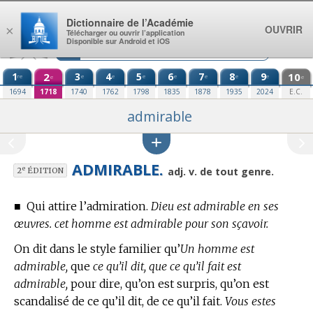
Aller au contenu
Dictionnaire de l’Académie
OUVRIR
×
Télécharger ou ouvrir l’application
Disponible sur Android et iOS
1
2
3
4
5
6
7
8
9
10
re
e
e
e
e
e
e
e
e
e
1694
1718
1740
1762
1798
1835
1878
1935
2024
E.C.
admirable
ADMIRABLE.
e
adj. v. de tout genre.
2
ÉDITION
■
Qui attire l’admiration.
Dieu est admirable en ses
œuvres. cet homme est admirable pour son sçavoir.
On dit dans le style familier qu’
Un homme est
admirable,
que
ce qu’il dit, que ce qu’il fait est
admirable,
pour dire, qu’on est surpris, qu’on est
scandalisé de ce qu’il dit, de ce qu’il fait.
Vous estes