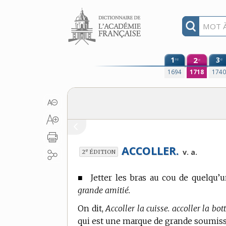
Aller au contenu
1
2
3
re
e
e
1694
1718
174
ACCOLLER.
e
v. a.
2
ÉDITION
■
Jetter les bras au cou de quelqu’u
grande amitié.
On dit,
Accoller la cuisse. accoller la bot
qui est une marque de grande soumissi