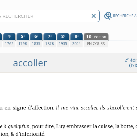
RECHERCHE 
4
5
6
7
8
9
10
e
e
e
e
e
e
édition
e
0
1762
1798
1835
1878
1935
2024
EN COURS
accoller
e
2
édi
(171
n en signe d’affection.
Il me vint accoller. ils s’accollerent
te à quelqu’un,
pour dire, Luy embrasser la cuisse, la botte, 
on, & d’inferiorité.