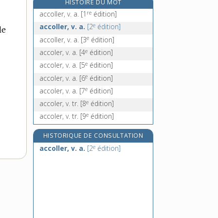
HISTOIRE DU MOT
accommodatice, adj.
re
accoller, v. a.
[1
édition]
accommodation, n. f.
e
accoller, v. a.
[2
édition]
le
accommodement, n. m.
e
accoller, v. a.
[3
édition]
accommoder, v. tr. direct, v. intr.
e
accoler, v. a.
[4
édition]
et v. pron.
e
accoler, v. a.
[5
édition]
e
accoler, v. a.
[6
édition]
e
accoler, v. a.
[7
édition]
e
accoler, v. tr.
[8
édition]
e
accoler, v. tr.
[9
édition]
HISTORIQUE DE CONSULTATION
e
accoller, v. a.
[2
édition]