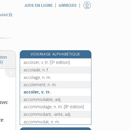
AIDE EN LIGNE
ANNEXES
AVANCÉE
acclimatation, n. f.
acclimatement, n. m.
acclimater, v. tr.
accointance, n. f.
accointer (s'), v. pron.
e
VOISINAGE ALPHABÉTIQUE
accoisement, n. m.
[5
édition]
tion
e
accoiser, v. tr.
[5
édition]
8)
accolade, n. f.
accolage, n. m.
accolement, n. m.
accoler, v. tr.
accommodable, adj.
 avec
e
accommodage, n. m.
[8
édition]
accommodant, -ante, adj.
ce
accommodat, n. m.
accommodateur, -trice, adj.