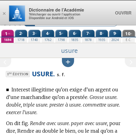
Aller au contenu
Dictionnaire de l’Académie
OUVRIR
×
Télécharger ou ouvrir l’application
Disponible sur Android et iOS
1
2
3
4
5
6
7
8
9
10
e
e
e
e
e
e
e
e
re
e
1694
1718
1740
1762
1798
1835
1878
1935
2024
E.C.
usure
USURE.
re
s. f.
1
ÉDITION
■
Interest illegitime qu’on exige d’un argent ou
d’une marchandise qu’on a prestée.
Grosse usure.
double, triple usure. prester à usure. commettre usure.
exercer l’usure.
On dit fig.
Rendre avec usure. payer avec usure,
pour
dire, Rendre au double le bien, ou le mal qu’on a