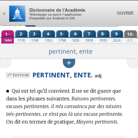
Aller au contenu
Dictionnaire de l’Académie
OUVRIR
×
Télécharger ou ouvrir l’application
Disponible sur Android et iOS
1
2
3
4
5
6
7
8
9
10
e
e
e
e
e
e
e
e
re
e
1694
1718
1740
1762
1798
1835
1878
1935
2024
E.C.
pertinent, ente
PERTINENT, ENTE.
re
adj.
1
ÉDITION
■
Qui est tel qu’il convient. Il ne se dit guere que
dans les phrases suivantes.
Raisons pertinentes.
excuses pertinentes. il m’a convaincu par des raisons
trés-pertinentes. ce n’est pas là une excuse pertinente.
On dit en
termes de pratique,
Moyens pertinents.