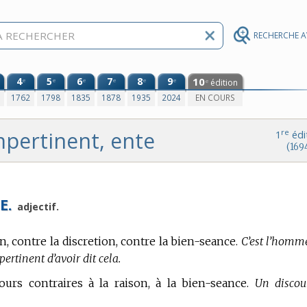
RECHERCHE 
4
5
6
7
8
9
10
e
e
e
e
e
e
édition
e
0
1762
1798
1835
1878
1935
2024
EN COURS
mpertinent, ente
re
1
édi
(169
E.
adjectif.
n, contre la discretion, contre la bien-seance.
C’est l’homm
ertinent d’avoir dit cela.
cours contraires à la raison, à la bien-seance.
Un discou