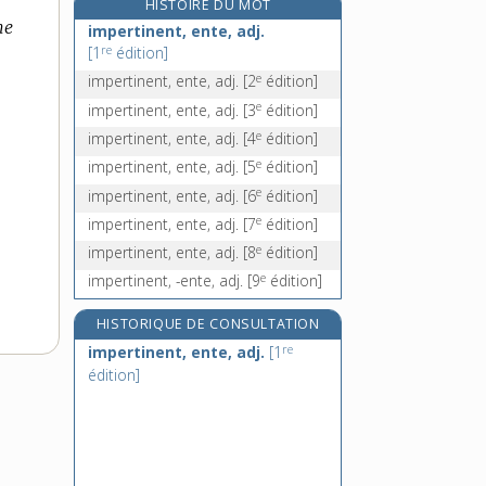
HISTOIRE DU MOT
impétrant, -ante, n.
ne
impertinent, ente, adj.
impétration, n. f.
re
[1
édition]
impétrer, v. tr.
e
impertinent, ente, adj.
[2
édition]
impétueusement, adv.
e
impertinent, ente, adj.
[3
édition]
e
impertinent, ente, adj.
[4
édition]
e
impertinent, ente, adj.
[5
édition]
e
impertinent, ente, adj.
[6
édition]
e
impertinent, ente, adj.
[7
édition]
e
impertinent, ente, adj.
[8
édition]
e
impertinent, -ente, adj.
[9
édition]
HISTORIQUE DE CONSULTATION
re
impertinent, ente, adj.
[1
édition]