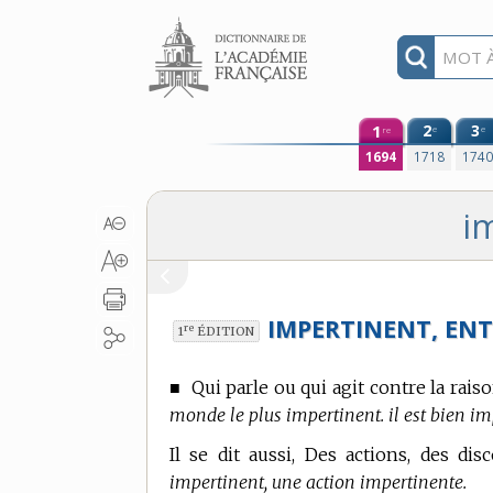
Aller au contenu
1
2
3
e
e
re
1694
1718
174
i
IMPERTINENT, ENT
re
1
ÉDITION
■
Qui parle ou qui agit contre la raiso
monde le plus impertinent. il est bien imp
Il se dit aussi, Des actions, des dis
impertinent, une action impertinente.