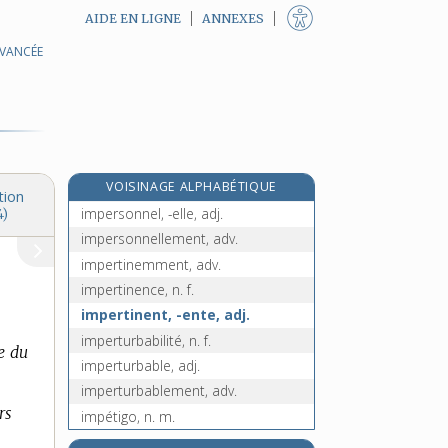
AIDE EN LIGNE
ANNEXES
AVANCÉE
imperméabiliser, v. tr.
imperméabilité, n. f.
imperméable, adj.
e
impermutabilité, n. f.
[8
édition]
e
impermutable, adj.
[8
édition]
VOISINAGE ALPHABÉTIQUE
impersonnalité, n. f.
tion
impersonnel, -elle, adj.
4)
impersonnellement, adv.
impertinemment, adv.
impertinence, n. f.
impertinent, -ente, adj.
imperturbabilité, n. f.
e du
imperturbable, adj.
imperturbablement, adv.
rs
impétigo, n. m.
impétrable, adj.