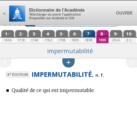
Aller au contenu
Dictionnaire de l’Académie
OUVRIR
×
Télécharger ou ouvrir l’application
Disponible sur Android et iOS
1
2
3
4
5
6
7
8
9
10
e
re
e
e
e
e
e
e
e
e
1694
1718
1740
1762
1798
1835
1878
1935
2024
E.C.
impermutabilité
IMPERMUTABILITÉ.
e
n. f.
8
ÉDITION
■
Qualité de ce qui est impermutable.