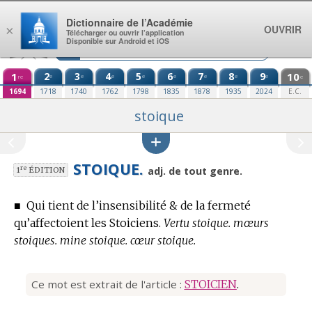
Aller au contenu
Dictionnaire de l’Académie
OUVRIR
×
Télécharger ou ouvrir l’application
Disponible sur Android et iOS
1
2
3
4
5
6
7
8
9
10
e
e
e
e
e
e
e
e
re
e
1694
1718
1740
1762
1798
1835
1878
1935
2024
E.C.
stoique
STOIQUE.
re
adj. de tout genre.
1
ÉDITION
■
Qui tient de l’insensibilité & de la fermeté
qu’affectoient les Stoiciens.
Vertu stoique. mœurs
stoiques. mine stoique. cœur stoique.
Ce mot est extrait de l'article :
STOICIEN
.