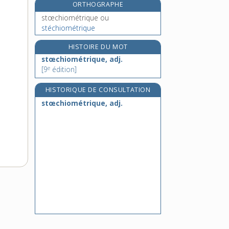
ORTHOGRAPHE
e
stoïsme, n. m.
[5
édition]
stœchiométrique
ou
stolon, n. m.
stéchiométrique
stomacal, -ale, adj.
HISTOIRE DU MOT
stomachique, adj.
stœchiométrique, adj.
e
[9
édition]
HISTORIQUE DE CONSULTATION
stœchiométrique, adj.