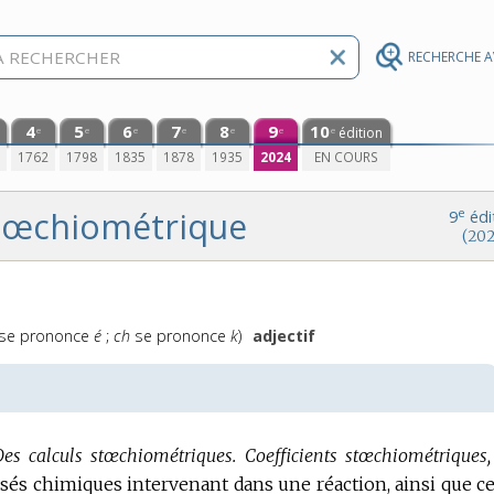
RECHERCHE 
4
5
6
7
8
9
10
édition
e
e
e
e
e
e
e
0
1762
1798
1835
1878
1935
2024
EN COURS
tœchiométrique
e
9
édi
(202
nonciation
se prononce
é
;
ch
se prononce
k
)
adjectif
Des calculs stœchiométriques.
Coefficients stœchiométriques,
és chimiques intervenant dans une réaction, ainsi que ce