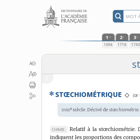
Aller au contenu
1
2
3
re
e
e
1694
1718
174
s
✻
STŒCHIOMÉTRIQUE
Pro
◇
(
œ
:
xviii
e
Étymologie
siècle. Dérivé de
stœchiométrie.
:
Relatif à la stœchiométrie.
MARQUE
CHIMIE.
indiquent les proportions des compos
DE