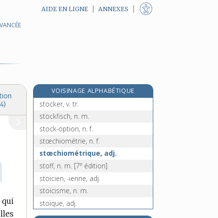
AIDE EN LIGNE
ANNEXES
AVANCÉE
stipuler, v. tr.
S.T.O., n. m.
stochastique, adj. et n. f.
stock, n. m.
stockage, n. m.
VOISINAGE ALPHABÉTIQUE
stock-car, n. m.
tion
stocker, v. tr.
4)
stockfisch, n. m.
stock-option, n. f.
stœchiométrie, n. f.
stœchiométrique, adj.
e
stoff, n. m.
[7
édition]
stoïcien, -ienne, adj.
stoïcisme, n. m.
qui
stoïque, adj.
lles
stoïquement, adv.