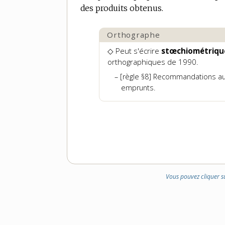
des produits obtenus.
DOMAINE
:
Orthographe
◇ Peut s'écrire
stœchiométriq
orthographiques de 1990.
[règle §8] Recommandations au
emprunts.
Vous pouvez cliquer s