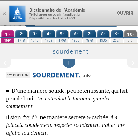
Aller au contenu
Dictionnaire de l’Académie
OUVRIR
×
Télécharger ou ouvrir l’application
Disponible sur Android et iOS
1
2
3
4
5
6
7
8
9
10
e
e
e
e
e
e
e
e
re
e
1694
1718
1740
1762
1798
1835
1878
1935
2024
E.C.
sourdement
SOURDEMENT.
re
adv.
1
ÉDITION
■
D’une maniere sourde, peu retentissante, qui fait
peu de bruit.
On entendoit le tonnerre gronder
sourdement.
Il sign. fig. d’Une maniere secrete & cachée.
Il a
fait cela sourdement. negocier sourdement. traiter une
affaire sourdement.