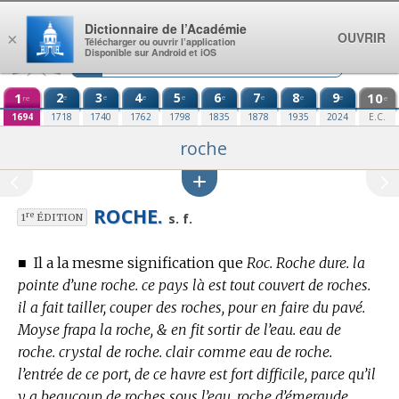
Aller au contenu
Dictionnaire de l’Académie
OUVRIR
×
Télécharger ou ouvrir l’application
Disponible sur Android et iOS
1
2
3
4
5
6
7
8
9
10
e
e
e
e
e
e
e
e
re
e
1694
1718
1740
1762
1798
1835
1878
1935
2024
E.C.
roche
ROCHE.
re
s. f.
1
ÉDITION
■
Il a la mesme signification que
Roc.
Roche dure. la
pointe d’une roche. ce pays là est tout couvert de roches.
il a fait tailler, couper des roches, pour en faire du pavé.
Moyse frapa la roche, & en fit sortir de l’eau. eau de
roche. crystal de roche. clair comme eau de roche.
l’entrée de ce port, de ce havre est fort difficile, parce qu’il
y a beaucoup de roches sous l’eau. roche d’émeraude.