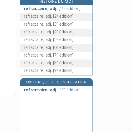
HISTOIRE DU MOT
réfragable, adj.
re
refractaire, adj.
[1
édition]
refrain, n. m.
e
refractaire, adj.
[2
édition]
e
refranchir se, v. pron.
[5
édition]
e
réfractaire, adj.
[3
édition]
réfrangibilité, n. f.
e
réfractaire, adj.
[4
édition]
e
réfractaire, adj.
[5
édition]
e
réfractaire, adj.
[6
édition]
e
réfractaire, adj.
[7
édition]
e
réfractaire, adj.
[8
édition]
e
réfractaire, adj.
[9
édition]
HISTORIQUE DE CONSULTATION
re
refractaire, adj.
[1
édition]