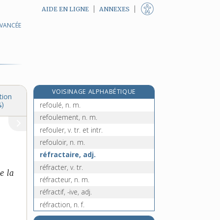
AIDE EN LIGNE
ANNEXES
AVANCÉE
réformette, n. f.
réformisme, n. m.
réformiste, adj.
reformuler, v. tr.
refouillement, n. m.
VOISINAGE ALPHABÉTIQUE
refouiller, v. tr.
tion
refoulé, n. m.
4)
refoulement, n. m.
refouler, v. tr. et intr.
refouloir, n. m.
réfractaire, adj.
réfracter, v. tr.
e la
réfracteur, n. m.
réfractif, -ive, adj.
réfraction, n. f.
réfractomètre, n. m.