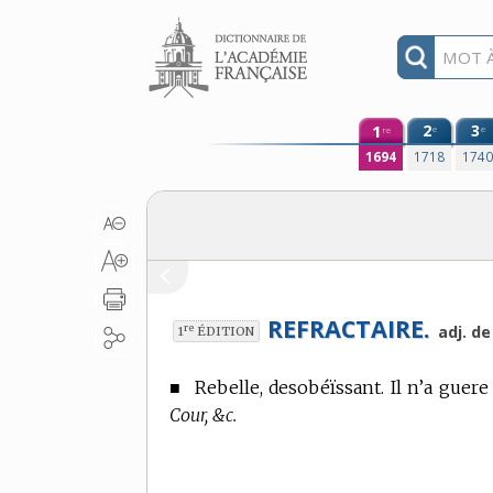
Aller au contenu
1
2
3
e
e
re
1694
1718
174
REFRACTAIRE.
re
adj. d
1
ÉDITION
■
Rebelle, desobéïssant. Il n’a guere
Cour, &c.