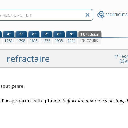
RECHERCHE 
4
5
6
7
8
9
10
e
e
e
e
e
e
édition
e
0
1762
1798
1835
1878
1935
2024
EN COURS
refractaire
re
1
édi
(169
e tout genre.
 d’usage qu’en cette phrase.
Refractaire aux ordres du Roy, d