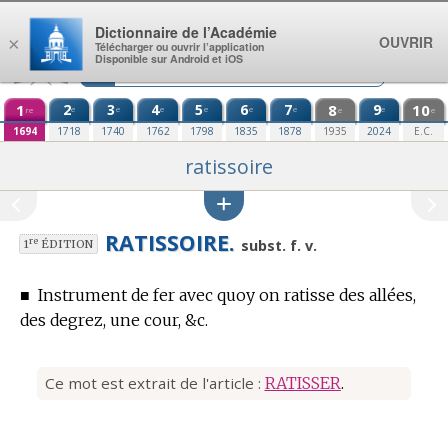
Aller au contenu
Dictionnaire de l’Académie
OUVRIR
×
Télécharger ou ouvrir l’application
Disponible sur Android et iOS
1
2
3
4
5
6
7
8
9
10
e
e
e
e
e
e
e
re
e
e
1694
1718
1740
1762
1798
1835
1878
1935
2024
E.C.
ratissoire
RATISSOIRE.
re
subst. f. v.
1
ÉDITION
■
Instrument de fer avec quoy on ratisse des allées,
des degrez, une cour, &c.
Ce mot est extrait de l'article :
RATISSER
.