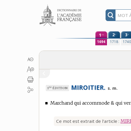
Aller au contenu
1
2
3
e
e
re
1694
1718
174
MIROITIER.
re
s. m.
1
ÉDITION
■
Marchand qui accommode & qui vend
Ce mot est extrait de l'article :
MIR