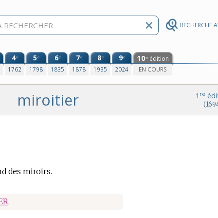
RECHERCHE 
4
5
6
7
8
9
10
e
e
e
e
e
e
édition
e
0
1762
1798
1835
1878
1935
2024
EN COURS
miroitier
re
1
édi
(169
 des miroirs.
ER
.