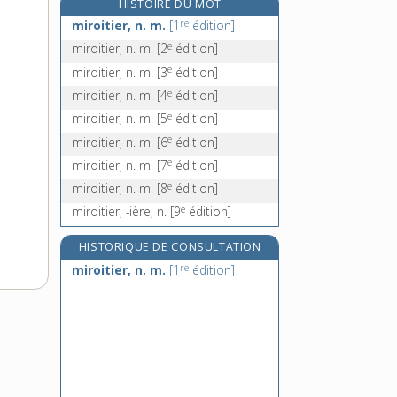
HISTOIRE DU MOT
misandrie, n. f.
re
miroitier, n. m.
[1
édition]
misanthrope, n.
e
miroitier, n. m.
[2
édition]
misanthropie, n. f.
e
miroitier, n. m.
[3
édition]
misanthropique, adj.
e
miroitier, n. m.
[4
édition]
e
miroitier, n. m.
[5
édition]
e
miroitier, n. m.
[6
édition]
e
miroitier, n. m.
[7
édition]
e
miroitier, n. m.
[8
édition]
e
miroitier, -ière, n.
[9
édition]
HISTORIQUE DE CONSULTATION
re
miroitier, n. m.
[1
édition]