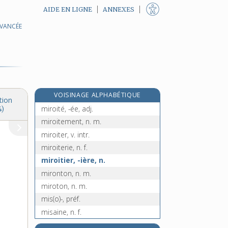
AIDE EN LIGNE
ANNEXES
AVANCÉE
mirliton, n. m.
mirmidon, n. m.
mirmillon, n. m.
mirobolant, -ante, adj.
miroir, n. m.
VOISINAGE ALPHABÉTIQUE
miroitant, -ante, adj.
tion
miroité, -ée, adj.
4)
miroitement, n. m.
miroiter, v. intr.
miroiterie, n. f.
miroitier, -ière, n.
mironton, n. m.
miroton, n. m.
mis(o)-, préf.
misaine, n. f.
misandre, adj.