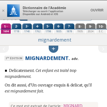
Aller au contenu
Dictionnaire de l’Académie
OUVRIR
×
Télécharger ou ouvrir l’application
Disponible sur Android et iOS
1
2
3
4
5
6
7
8
9
10
e
e
e
e
e
e
re
e
e
e
1694
1718
1740
1762
1798
1835
1878
1935
2024
E.C.
mignardement
MIGNARDEMENT.
re
adv.
1
ÉDITION
■
Delicatement.
Cet enfant est traité trop
mignardement.
On dit aussi, d’Un ouvrage exquis & delicat, qu’
Il
est mignardement fait.
Ce mot est extrait de l'article :
MIGNARD
.