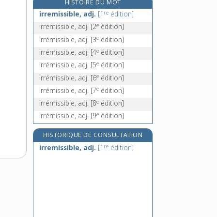
HISTOIRE DU MOT
irrépréhensiblement, adv.
re
irremissible, adj.
[1
édition]
e
[5
édition]
e
irremissible, adj.
[2
édition]
irrépressible, adj.
e
irrémissible, adj.
[3
édition]
irréprochable, adj.
e
irrémissible, adj.
[4
édition]
irréprochablement, adv.
e
irrémissible, adj.
[5
édition]
e
irrémissible, adj.
[6
édition]
e
irrémissible, adj.
[7
édition]
e
irrémissible, adj.
[8
édition]
e
irrémissible, adj.
[9
édition]
HISTORIQUE DE CONSULTATION
re
irremissible, adj.
[1
édition]