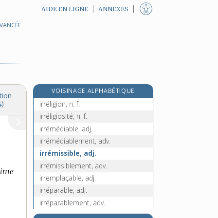
AIDE EN LIGNE
ANNEXES
AVANCÉE
irréfuté, -ée, adj.
irrégularité, n. f.
irrégulier, -ière, adj.
irrégulièrement, adv.
irréligieusement, adv.
VOISINAGE ALPHABÉTIQUE
irréligieux, -euse, adj.
tion
irréligion, n. f.
4)
irréligiosité, n. f.
irrémédiable, adj.
irrémédiablement, adv.
irrémissible, adj.
irrémissiblement, adv.
rime
irremplaçable, adj.
irréparable, adj.
irréparablement, adv.
irrépréhensible, adj.