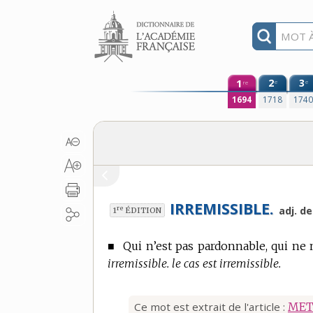
Aller au contenu
1
2
3
e
e
re
1694
1718
174
IRREMISSIBLE.
re
adj. d
1
ÉDITION
■
Qui n’est pas pardonnable, qui ne 
irremissible. le cas est irremissible.
Ce mot est extrait de l'article :
MET