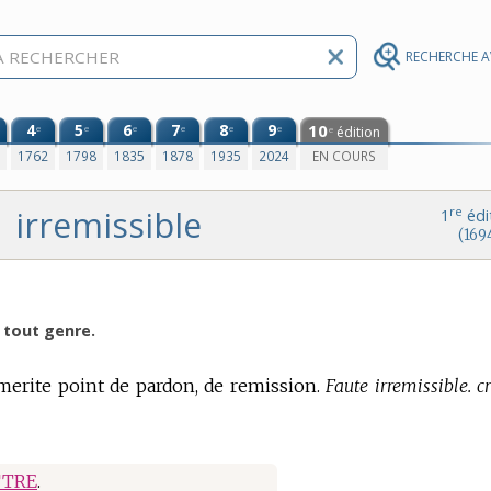
RECHERCHE 
4
5
6
7
8
9
10
e
e
e
e
e
e
édition
e
0
1762
1798
1835
1878
1935
2024
EN COURS
irremissible
re
1
édi
(169
e tout genre.
merite point de pardon, de remission.
Faute irremissible. c
TRE
.