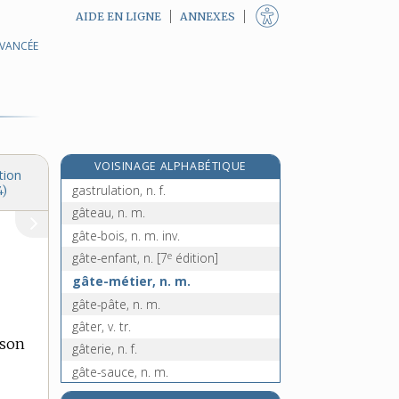
AIDE EN LIGNE
ANNEXES
AVANCÉE
e
gastroraphie, n. f.
[7
édition]
gastroscope, n. m.
gastroscopie, n. f.
gastrostomie, n. f.
gastrotomie, n. f.
VOISINAGE ALPHABÉTIQUE
gastrula, n. f.
tion
gastrulation, n. f.
4)
gâteau, n. m.
gâte-bois, n. m. inv.
e
gâte-enfant, n.
[7
édition]
gâte-métier, n. m.
gâte-pâte, n. m.
gâter, v. tr.
 son
gâterie, n. f.
gâte-sauce, n. m.
gâteux, -euse, adj.