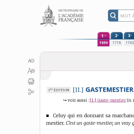
Aller au contenu
1
2
3
e
e
re
1694
1718
174
GASTEMESTIER
[II.]
re
1
ÉDITION
↪
voir aussi :
[I.]
Gaste-mestier
(n. 
■
Celuy qui en donnant sa marchandi
mestier.
C’est un gaste-mestier, un vray 