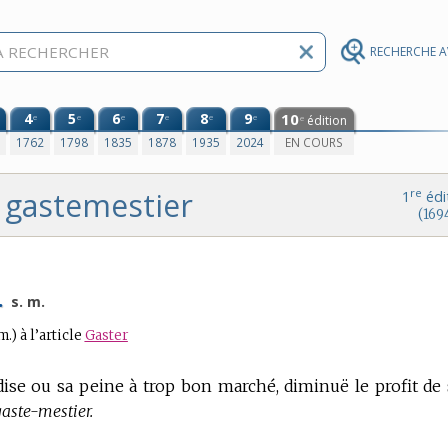
RECHERCHE 
4
5
6
7
8
9
10
e
e
e
e
e
e
édition
e
0
1762
1798
1835
1878
1935
2024
EN COURS
gastemestier
re
1
édi
(169
.
s. m.
m.)
à l’article
Gaster
se ou sa peine à trop bon marché, diminuë le profit de
gaste-mestier.