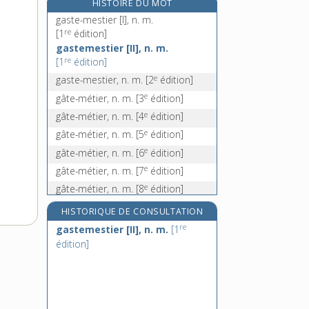
HISTOIRE DU MOT
gâtine, n. f.
gaste-mestier [I], n. m.
gâtisme, n.
re
[1
édition]
gastemestier [II], n. m.
gatte, n. f.
re
[1
édition]
gattilier, n. m.
e
gaste-mestier, n. m.
[2
édition]
e
gâte-métier, n. m.
[3
édition]
e
gâte-métier, n. m.
[4
édition]
e
gâte-métier, n. m.
[5
édition]
e
gâte-métier, n. m.
[6
édition]
e
gâte-métier, n. m.
[7
édition]
e
gâte-métier, n. m.
[8
édition]
e
gâte-métier, n. m.
[9
édition]
HISTORIQUE DE CONSULTATION
re
gastemestier [II], n. m.
[1
édition]