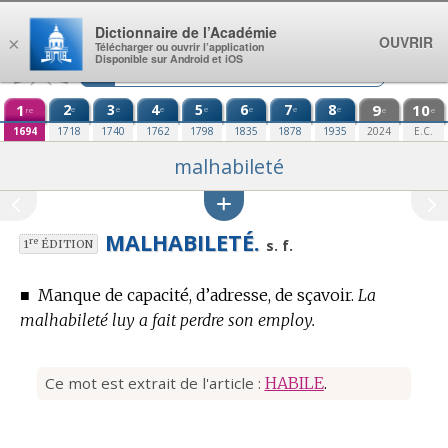
Aller au contenu
Dictionnaire de l’Académie
OUVRIR
×
Télécharger ou ouvrir l’application
Disponible sur Android et iOS
1
2
3
4
5
6
7
8
9
10
e
e
e
e
e
e
e
re
e
e
1694
1718
1740
1762
1798
1835
1878
1935
2024
E.C.
malhabileté
MALHABILETÉ.
re
s. f.
1
ÉDITION
■
Manque de capacité, d’adresse, de sçavoir.
La
malhabileté luy a fait perdre son employ.
Ce mot est extrait de l'article :
HABILE
.