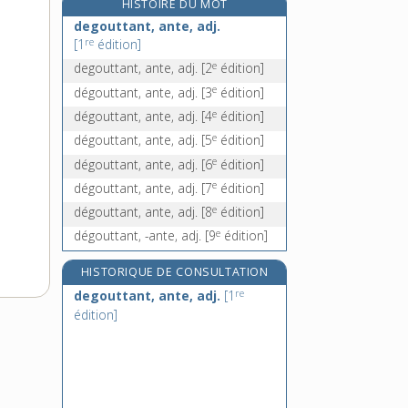
HISTOIRE DU MOT
dégrafer, v. tr.
degouttant, ante, adj.
dégraissage, n. m.
re
[1
édition]
dégraissant, -ante, adj.
e
degouttant, ante, adj.
[2
édition]
e
dégraissement, n. m.
[7
édition]
e
dégouttant, ante, adj.
[3
édition]
e
dégouttant, ante, adj.
[4
édition]
e
dégouttant, ante, adj.
[5
édition]
e
dégouttant, ante, adj.
[6
édition]
e
dégouttant, ante, adj.
[7
édition]
e
dégouttant, ante, adj.
[8
édition]
e
dégouttant, -ante, adj.
[9
édition]
HISTORIQUE DE CONSULTATION
re
degouttant, ante, adj.
[1
édition]