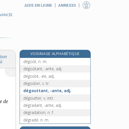
AIDE EN LIGNE
ANNEXES
AVANCÉE
dégoulinement, n. m.
dégouliner, v. intr.
dégoupiller, v. tr.
dégourdi, -ie, adj.
dégourdir, v. tr.
VOISINAGE ALPHABÉTIQUE
dégourdissement, n. m.
tion
dégoût, n. m.
4)
dégoûtant, -ante, adj.
dégoûté, -ée, adj.
dégoûter, v. tr.
dégouttant, -ante, adj.
dégoutter, v. intr.
te de
dégradant, -ante, adj.
dégradation, n. f.
dégradé, n. m.
dégrader, v. tr.