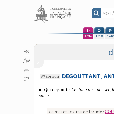
Aller au contenu
1
2
3
e
e
re
1694
1718
174
d
DEGOUTTANT, ANT
re
1
ÉDITION
■
Qui degoutte.
Ce linge n’est pas sec, 
sueur.
Ce mot est extrait de l'article :
GOU