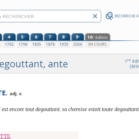
RECHERCHE 
4
5
6
7
8
9
10
e
e
e
e
e
e
édition
e
0
1762
1798
1835
1878
1935
2024
EN COURS
egouttant, ante
re
1
édi
(169
E.
adj. v.
il est encore tout degouttant. sa chemise estoit toute degouttan
TTE
.