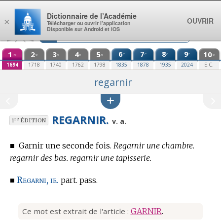
Aller au contenu
Dictionnaire de l’Académie
OUVRIR
×
Télécharger ou ouvrir l’application
Disponible sur Android et iOS
1
2
3
4
5
6
7
8
9
10
e
e
e
e
re
e
e
e
e
e
1694
1718
1740
1762
1798
1835
1878
1935
2024
E.C.
regarnir
REGARNIR.
re
v. a.
1
ÉDITION
■
Garnir une seconde fois.
Regarnir une chambre.
regarnir des bas. regarnir une tapisserie.
Regarni, ie.
■
part. pass.
Ce mot est extrait de l'article :
GARNIR
.