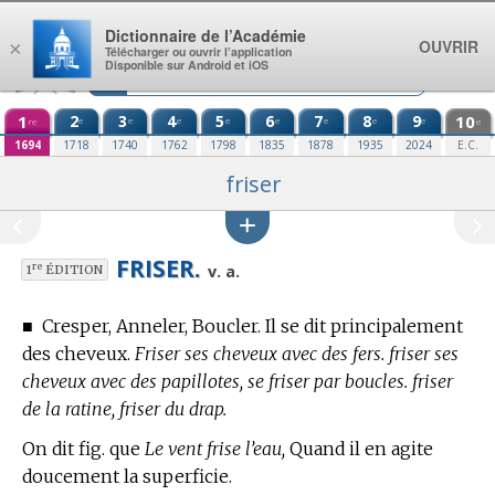
Aller au contenu
Dictionnaire de l’Académie
OUVRIR
×
Télécharger ou ouvrir l’application
Disponible sur Android et iOS
1
2
3
4
5
6
7
8
9
10
e
e
e
e
e
e
e
e
re
e
1694
1718
1740
1762
1798
1835
1878
1935
2024
E.C.
friser
FRISER.
re
v. a.
1
ÉDITION
■
Cresper, Anneler, Boucler. Il se dit principalement
des cheveux.
Friser ses cheveux avec des fers. friser ses
cheveux avec des papillotes, se friser par boucles. friser
de la ratine, friser du drap.
On dit fig. que
Le vent frise l’eau,
Quand il en agite
doucement la superficie.