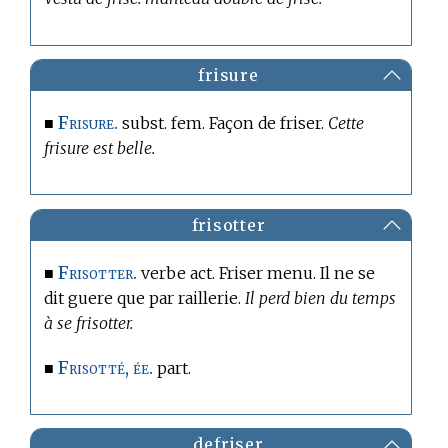
frisure
Frisure.
■
subst. fem. Façon de friser.
Cette
frisure est belle.
frisotter
Frisotter.
■
verbe act. Friser menu. Il ne se
dit guere que par raillerie.
Il perd bien du temps
à se frisotter.
Frisotté, ée.
■
part.
defriser