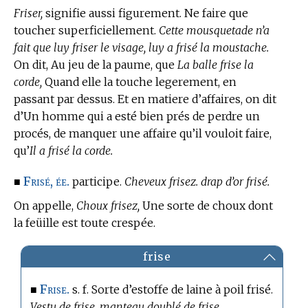
Friser,
signifie aussi figurement. Ne faire que
toucher superficiellement.
Cette mousquetade n’a
fait que luy friser le visage, luy a frisé la moustache.
On dit,
Au jeu de la paume,
que
La balle frise la
corde,
Quand elle la touche legerement, en
passant par dessus. Et
en matiere d’affaires,
on dit
d’Un homme qui a esté bien prés de perdre un
procés, de manquer une affaire qu’il vouloit faire,
qu’
Il a frisé la corde.
Frisé, ée.
■
participe.
Cheveux frisez. drap d’or frisé.
On appelle,
Choux frisez,
Une sorte de choux dont
la feüille est toute crespée.
frise
Frise.
■
s. f. Sorte d’estoffe de laine à poil frisé.
Vestu de frise. manteau doublé de frise.