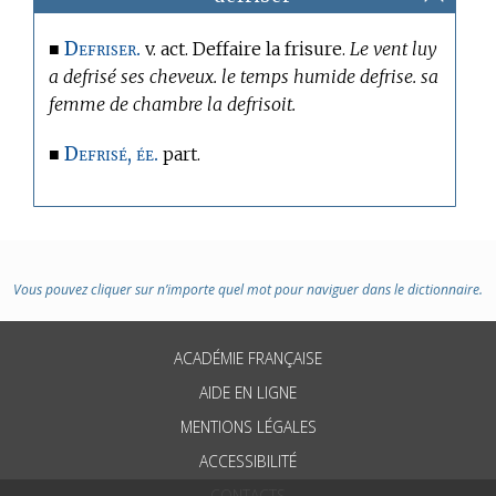
Defriser.
■
v. act. Deffaire la frisure.
Le vent luy
a defrisé ses cheveux. le temps humide defrise. sa
femme de chambre la defrisoit.
Defrisé, ée.
■
part.
Vous pouvez cliquer sur n’importe quel mot pour naviguer dans le dictionnaire.
ACADÉMIE FRANÇAISE
AIDE EN LIGNE
MENTIONS LÉGALES
ACCESSIBILITÉ
CONTACTS