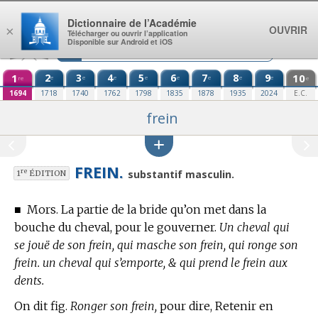
Aller au contenu
Dictionnaire de l’Académie
OUVRIR
×
Télécharger ou ouvrir l’application
Disponible sur Android et iOS
1
2
3
4
5
6
7
8
9
10
e
e
e
e
e
e
e
e
re
e
1694
1718
1740
1762
1798
1835
1878
1935
2024
E.C.
frein
FREIN.
re
substantif masculin.
1
ÉDITION
■
Mors. La partie de la bride qu’on met dans la
bouche du cheval, pour le gouverner.
Un cheval qui
se jouë de son frein, qui masche son frein, qui ronge son
frein. un cheval qui s’emporte, & qui prend le frein aux
dents.
On dit fig.
Ronger son frein,
pour dire, Retenir en