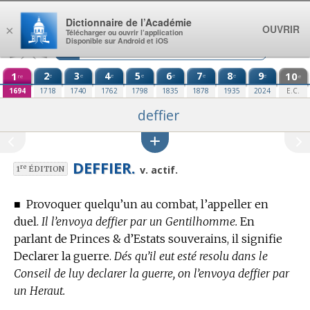
Aller au contenu
Dictionnaire de l’Académie
OUVRIR
×
Télécharger ou ouvrir l’application
Disponible sur Android et iOS
1
2
3
4
5
6
7
8
9
10
e
e
e
e
e
e
e
e
re
e
1694
1718
1740
1762
1798
1835
1878
1935
2024
E.C.
deffier
DEFFIER.
re
v. actif.
1
ÉDITION
■
Provoquer quelqu’un au combat, l’appeller en
duel.
Il l’envoya deffier par un Gentilhomme.
En
parlant de Princes & d’Estats souverains, il signifie
Declarer la guerre.
Dés qu’il eut esté resolu dans le
Conseil de luy declarer la guerre, on l’envoya deffier par
un Heraut.