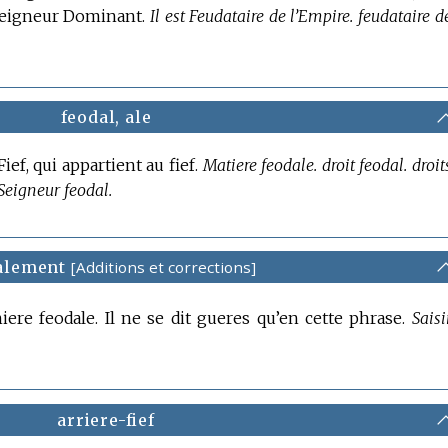
Seigneur Dominant.
Il est Feudataire de l’Empire. feudataire d
feodal, ale
ief, qui appartient au fief.
Matiere feodale. droit feodal. droit
 Seigneur feodal.
alement
[Additions et corrections]
re feodale. Il ne se dit gueres qu’en cette phrase.
Saisi
arriere-fief