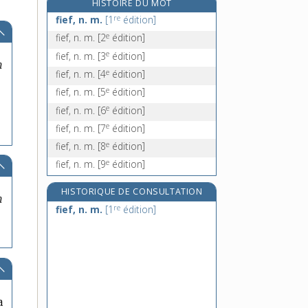
HISTOIRE DU MOT
e
fient, n. m.
[2
édition]
re
fief, n. m.
[1
édition]
fiente, n. f.
e
fief, n. m.
[2
édition]
fienter, v. intr.
e
fief, n. m.
[3
édition]
n
fier, fière [I], adj.
e
fief, n. m.
[4
édition]
e
fief, n. m.
[5
édition]
e
fief, n. m.
[6
édition]
e
fief, n. m.
[7
édition]
e
fief, n. m.
[8
édition]
e
fief, n. m.
[9
édition]
HISTORIQUE DE CONSULTATION
n
re
fief, n. m.
[1
édition]
a