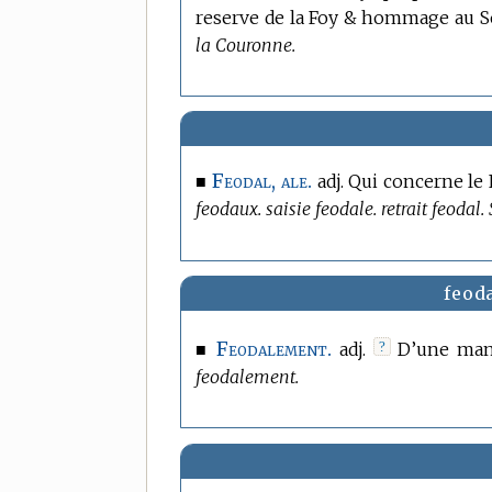
reserve de la Foy & hommage au 
la Couronne.
Feodal, ale.
■
adj. Qui concerne le F
feodaux. saisie feodale. retrait feodal.
feod
Feodalement.
■
adj.
?
D’une manie
feodalement.