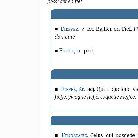
posseder en fief.
Fieffer.
■
v. act. Bailler en Fief.
F
domaine.
Fieffé, ée.
■
part.
Fieffé, ée.
■
adj. Qui a quelque v
fieffé. yvrogne fieffé. coquette Fieffée.
Feudataire.
■
Celuy qui possede u