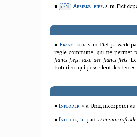
Arriere-fief.
■
s. m. Fief dep
p. 454
Franc-fief.
■
s. m. Fief possedé pa
regle commune, qui ne permet pas
francs-fiefs, taxe des francs-fiefs.
Le 
Roturiers qui possedent des terres
Infeoder.
■
v. a. Unir, incorporer au 
Infeodé, ée.
■
part.
Domaine infeodé.