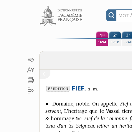
Aller au contenu
1
2
3
e
e
re
1694
1718
174
FIEF.
re
s. m.
1
ÉDITION
■
Domaine, noble.
On appelle,
Fief 
servant,
L’heritage que le Vassal tie
& hommage &c.
Fief de la Couronne. fi
tenu d’un tel Seigneur. retirer un herita