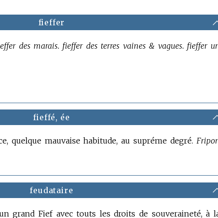
fieffer
ieffer des marais. fieffer des terres vaines & vagues. fieffer u
fieffé, ée
ice, quelque mauvaise habitude, au supréme degré.
Fripo
feudataire
n grand Fief avec touts les droits de souveraineté, à l