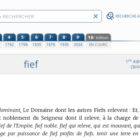
RECHERCHE 
4
5
6
7
8
9
10
e
e
e
e
e
e
édition
e
0
1762
1798
1835
1878
1935
2024
EN COURS
fief
re
1
édi
(169
dominant,
Le Domaine dont les autres Fiefs relevent : Et
nt noblement du Seigneur dont il releve, à la charge de
ef de l’Empire. fief noble. fief qui releve, qui est mouvant, qu
ge par puissance de fief. profits de fiefs. tenir une terre en f