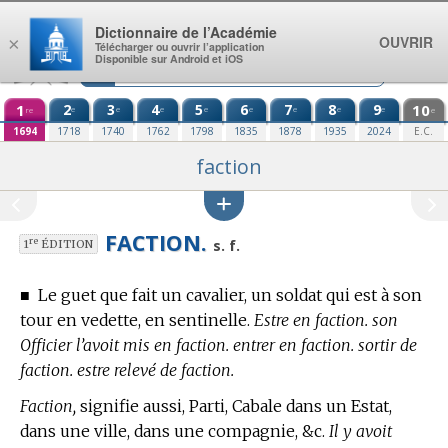
Aller au contenu
Dictionnaire de l’Académie
OUVRIR
×
Télécharger ou ouvrir l’application
Disponible sur Android et iOS
1
2
3
4
5
6
7
8
9
10
e
e
e
e
e
e
e
e
re
e
1694
1718
1740
1762
1798
1835
1878
1935
2024
E.C.
faction
FACTION.
re
s. f.
1
ÉDITION
■
Le guet que fait un cavalier, un soldat qui est à son
tour en vedette, en sentinelle.
Estre en faction. son
Officier l’avoit mis en faction. entrer en faction. sortir de
faction. estre relevé de faction.
Faction,
signifie aussi, Parti, Cabale dans un Estat,
dans une ville, dans une compagnie, &c.
Il y avoit