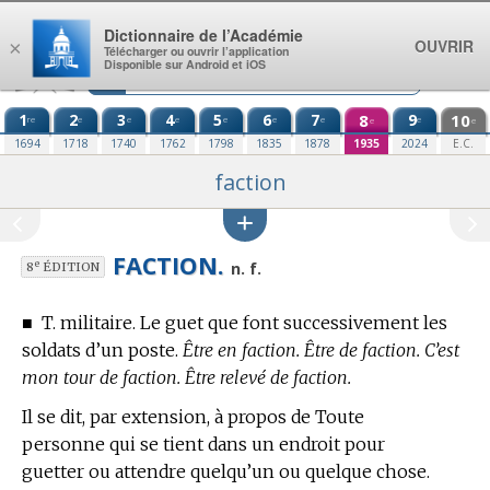
Aller au contenu
Dictionnaire de l’Académie
OUVRIR
×
Télécharger ou ouvrir l’application
Disponible sur Android et iOS
1
2
3
4
5
6
7
8
9
10
re
e
e
e
e
e
e
e
e
e
1694
1718
1740
1762
1798
1835
1878
1935
2024
E.C.
faction
FACTION.
e
n. f.
8
ÉDITION
■
T. militaire.
Le guet que font successivement les
soldats d’un poste.
Être en faction. Être de faction. C’est
mon tour de faction. Être relevé de faction.
Il se dit, par extension, à propos de Toute
personne qui se tient dans un endroit pour
guetter ou attendre quelqu’un ou quelque chose.